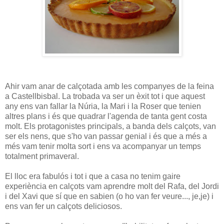
Ahir vam anar de calçotada amb les companyes de la feina
a Castellbisbal. La trobada va ser un èxit tot i que aquest
any ens van fallar la Núria, la Mari i la Roser que tenien
altres plans i és que quadrar l'agenda de tanta gent costa
molt. Els protagonistes principals, a banda dels calçots, van
ser els nens, que s'ho van passar genial i és que a més a
més vam tenir molta sort i ens va acompanyar un temps
totalment primaveral.
El lloc era fabulós i tot i que a casa no tenim gaire
experiència en calçots vam aprendre molt del Rafa, del Jordi
i del Xavi que sí que en sabien (o ho van fer veure..., je,je) i
ens van fer un calçots deliciosos.