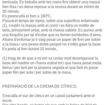
tamisada. Es treballa amb les mans fins obtenir una massa
ben llisa i es deixa reposar a la nevera durant un mínim de
30 minuts.
Es preescalfa el forn a 180ºC.
Passat el temps de repòs, sobre una superfície enfarinada
(1), s'extén la massa amb el corró i es folra un motlle de
tarta, prèviament untat, amb la massa sablée. Es punxa amb
una forquilla per tal d'evitar que es formin bombolles d'aires.
Abans d'enfornar jo li vaig posar un paper de forn per sobre
a la masa i uns pesos dintre perquè no s'infés gaire la base.
Es porta al forn durant 20 minuts.
(1) Haig de dir que a mi em va costar molt desenganxar la
base del marbre on l'havia estirat tot i que havia posat molta
farina i per tant per la propera vegada el que faré és posar
paper film per sota i per sobre de la masa.
PREPARACIÓ DE LA CREMA DE CÍTRICS:
S'escalfa el suc de cítrics en un cassó juntament amb el
sucre.