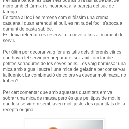
Per altra banda, es baten els ous amb la farina de blat de
moro amb el túrmix i s'incorpora a la barreja del suc de
taronja.
Es torna al foc i es remena com si féssim una crema
catalana i quan arrenqui el bull, es retira del foc i s'aboca al
damunt de pasta sablée.
Es deixa refredar i es reserva a la nevera fins al moment de
servir.
Per últim per decorar vaig fer uns talls dels diferents cítrics
que havia fet servir per preparar el suc així com també
petites serradures de les seves pells. Les vaig barnissar una
mica amb aigua i sucre i una mica de gelatina per conservar
la lluentor. La combinació de colors va quedar molt maca, no
trobeu?
Per cert comentar que amb aquestes quantitats em va
sobrar una mica de massa però és que pel tipus de motlle
que feia servir em semblaven molt justes les quantitats de la
recepta original.