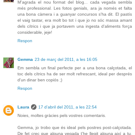
M'agrada el nou format del blog... cada vegada sembla
més professional. Les fotos genials, ara ja només et falta
una bona càmera i a guanyar concursos s'ha dit. El pastís
el vaig tastar, era molt bo tot i que jo no sóc massa amant
dels cítrics i que ja portavem una ingesta d'aliments força
considerable, jeje!
Respon
Gemma
23 de març del 2011, a les 16:05
Em sembla un final perfecte per a una bona calçotada, el
toc dels cítrics ha de ser molt refrescant, ideal per després
d'un dinar ben copiós ;)
Respon
Laura
17 d’abril del 2011, a les 22:54
Noies, moltes gràcies pels vostres comentaris.
Gemma, jo trobo que és ideal pels postres post-calçotada.
De fet crec que alguna vegada t'he llegit alguna així a tu,