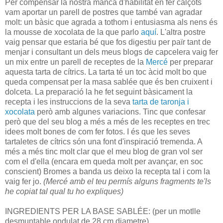
Per compensar la nostra manca d'habilitat en fer calçots
vam aportar un parell de postres que també van agradar
molt: un bàsic que agrada a tothom i entusiasma als nens és
la mousse de xocolata de la que parlo
aquí
. L'altra postre
vaig pensar que estaria bé que fos digestiu per païr tant de
menjar i consultant un dels meus blogs de capcelera vaig fer
un mix entre un parell de receptes de la
Mercé
per preparar
aquesta tarta de cítrics. La tarta té un toc àcid molt bo que
queda compensat per la masa sablée que és ben cruixent i
dolceta. La preparació la he fet seguint bàsicament la
recepta i les instruccions de la seva
tarta de taronja i
xocolata
però amb algunes variacions. Tinc que confesar
però que del seu blog a més a més de les receptes en trec
idees molt bones de com fer fotos. I és que les seves
tartaletes de cítrics són una font d'inspiració tremenda. A
més a més tinc molt clar que el meu blog de gran vol ser
com el d'ella (encara em queda molt per avançar, en soc
conscient) Bromes a banda us deixo la recepta tal i com la
vaig fer jo.
(Mercé amb el teu permís alguns fragments te'ls
he copiat tal qual tu ho expliques)
INGREDIENTS PER LA BASE SABLÉE: (per un motlle
desmuntable ondulat de 28 cm diametre)