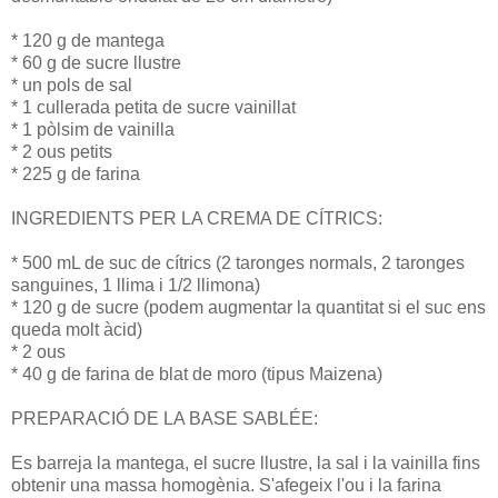
* 120 g de mantega
* 60 g de sucre llustre
* un pols de sal
* 1 cullerada petita de sucre vainillat
* 1 pòlsim de vainilla
* 2 ous petits
* 225 g de farina
INGREDIENTS PER LA CREMA DE CÍTRICS:
* 500 mL de suc de cítrics (2 taronges normals, 2 taronges
sanguines, 1 llima i 1/2 llimona)
* 120 g de sucre (podem augmentar la quantitat si el suc ens
queda molt àcid)
* 2 ous
* 40 g de farina de blat de moro (tipus Maizena)
PREPARACIÓ DE LA BASE SABLÉE:
Es barreja la mantega, el sucre llustre, la sal i la vainilla fins
obtenir una massa homogènia. S'afegeix l'ou i la farina