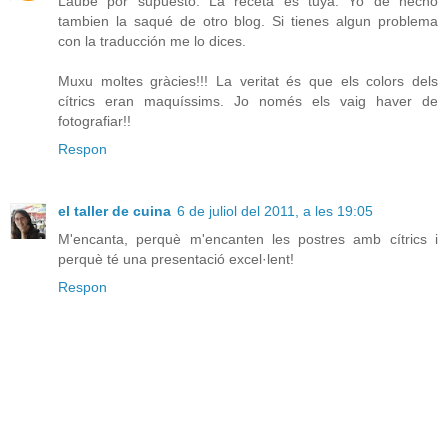
Laube por supuesto. La receta es tuya. Yo de hecho
tambien la saqué de otro blog. Si tienes algun problema
con la traducción me lo dices.
Muxu moltes gràcies!!! La veritat és que els colors dels
cítrics eran maquíssims. Jo només els vaig haver de
fotografiar!!
Respon
el taller de cuina
6 de juliol del 2011, a les 19:05
M'encanta, perquè m'encanten les postres amb cítrics i
perquè té una presentació excel·lent!
Respon